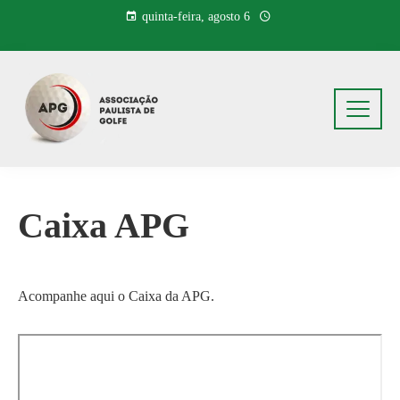
Pular
quinta-feira, agosto 6
para
o
conteúdo
Caixa APG
Acompanhe aqui o Caixa da APG.