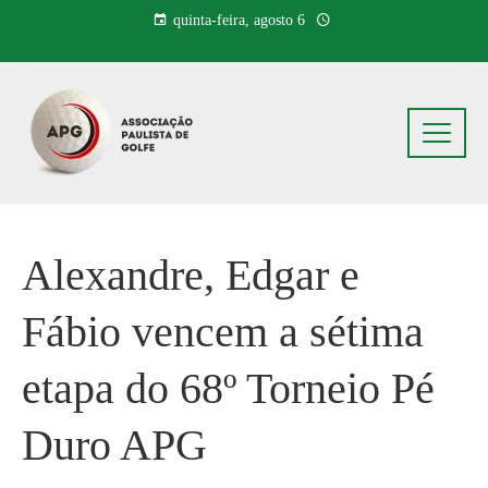
Pular
quinta-feira, agosto 6
para
o
conteúdo
Alexandre, Edgar e
Fábio vencem a sétima
etapa do 68º Torneio Pé
Duro APG