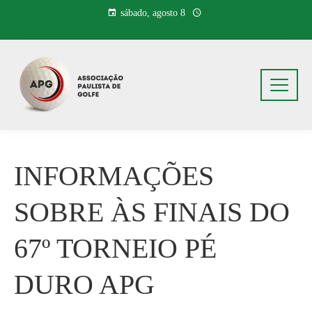
Pular
sábado, agosto 8
para
o
conteúdo
INFORMAÇÕES
SOBRE ÀS FINAIS DO
67º TORNEIO PÉ
DURO APG