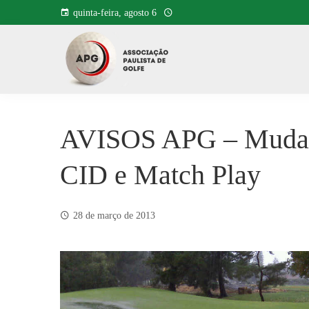
Pular
quinta-feira, agosto 6
para
o
conteúdo
AVISOS APG – Mudanç
CID e Match Play
28 de março de 2013