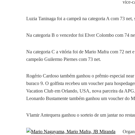
vice-
Luzia Taninaga foi a campeã na categoria A com 73 net, 
Na categoria B o vencedor foi Elver Colombo com 74 ne
Na categoria C a vitória foi de Mario Mafra com 72 net e
campeão Guilermo Piernes com 73 net.
Rogério Cardoso também ganhou o prêmio especial near t
buraco 9. O golfista recebeu um voucher para hospedage
Vacation Club em Orlando, USA, nova parceira da APG
Leonardo Bustamente também ganhou um voucher do Marri
Vlamir Antequera ganhou o sorteio de um jantar no rest
Organi