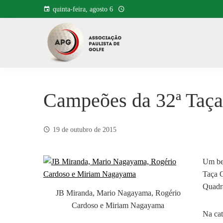
Pular
quinta-feira, agosto 6
para
o
conteúdo
Campeões da 32ª Taça
19 de outubro de 2015
Um bel
Taça C
Quadra
JB Miranda, Mario Nagayama, Rogério
Cardoso e Miriam Nagayama
Na cat