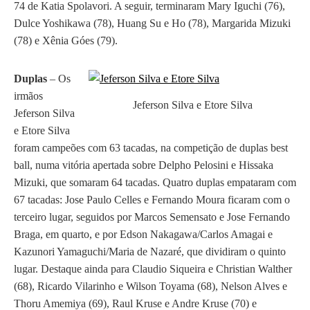
74 de Katia Spolavori. A seguir, terminaram Mary Iguchi (76),
Dulce Yoshikawa (78), Huang Su e Ho (78), Margarida Mizuki
(78) e Xênia Góes (79).
Duplas
– Os
irmãos
Jeferson Silva e Etore Silva
Jeferson Silva
e Etore Silva
foram campeões com 63 tacadas, na competição de duplas best
ball, numa vitória apertada sobre Delpho Pelosini e Hissaka
Mizuki, que somaram 64 tacadas. Quatro duplas empataram com
67 tacadas: Jose Paulo Celles e Fernando Moura ficaram com o
terceiro lugar, seguidos por Marcos Semensato e Jose Fernando
Braga, em quarto, e por Edson Nakagawa/Carlos Amagai e
Kazunori Yamaguchi/Maria de Nazaré, que dividiram o quinto
lugar. Destaque ainda para Claudio Siqueira e Christian Walther
(68), Ricardo Vilarinho e Wilson Toyama (68), Nelson Alves e
Thoru Amemiya (69), Raul Kruse e Andre Kruse (70) e