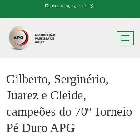
Pular
sexta-feira, agosto 7
para
o
conteúdo
Gilberto, Serginério,
Juarez e Cleide,
campeões do 70º Torneio
Pé Duro APG