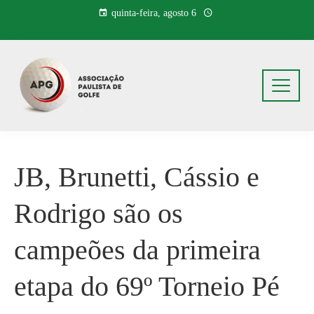
Pular
quinta-feira, agosto 6
para
o
conteúdo
JB, Brunetti, Cássio e
Rodrigo são os
campeões da primeira
etapa do 69º Torneio Pé