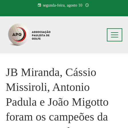
Pular
segunda-feira, agosto 10
para
o
conteúdo
JB Miranda, Cássio
Missiroli, Antonio
Padula e João Migotto
foram os campeões da