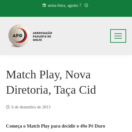
Pular
sexta-feira, agosto 7
para
o
conteúdo
Match Play, Nova
Diretoria, Taça Cid
6 de dezembro de 2013
Começa o Match Play para decidir o 49o Pé Duro