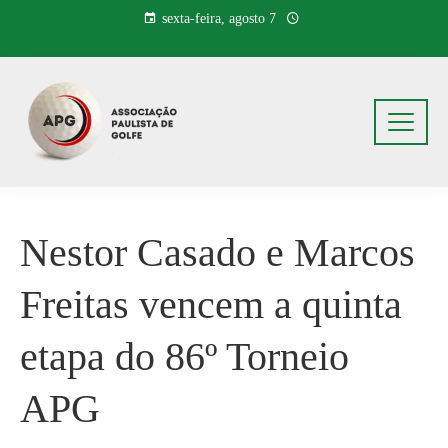
Pular
sexta-feira, agosto 7
para
o
conteúdo
Nestor Casado e Marcos
Freitas vencem a quinta
etapa do 86º Torneio
APG