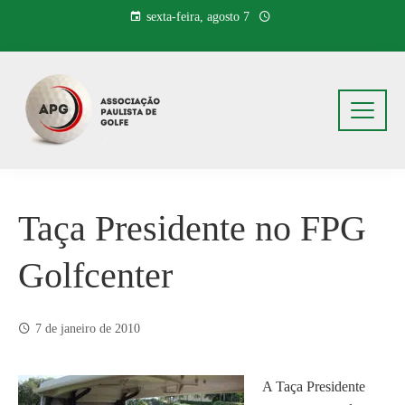
Pular
sexta-feira, agosto 7
para
o
conteúdo
Taça Presidente no FPG
Golfcenter
7 de janeiro de 2010
A Taça Presidente