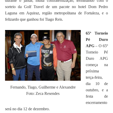
durante o jantar, muita confraternização, terminando com o
sorteio da Golf Travel de um pacote no hotel Dom Pedro
Laguna em Aquiraz, região metropolitana de Fortaleza, e o
felizardo que ganhou foi Tiago Reis.
65º Torneio
Pé Duro
APG
– O 65º
Torneio Pé
Duro APG
começa na
próxima
terça-feira,
dia 10 de
Fernando, Tiago, Guilherme e Alexandre
outubro, e a
Foto: Zeca Resendes
festa de
encerramento
será no dia 12 de dezembro.