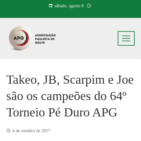
Pular
sábado, agosto 8
para
o
conteúdo
Takeo, JB, Scarpim e Joe
são os campeões do 64º
Torneio Pé Duro APG
4 de outubro de 2017