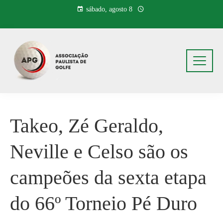
Pular
sábado, agosto 8
para
o
conteúdo
Takeo, Zé Geraldo,
Neville e Celso são os
campeões da sexta etapa
do 66º Torneio Pé Duro