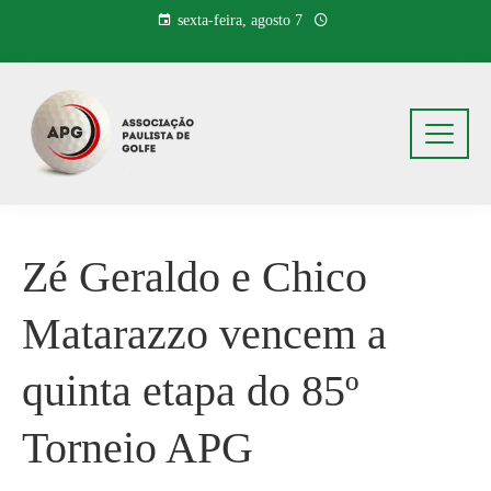
Pular
sexta-feira, agosto 7
para
o
conteúdo
Zé Geraldo e Chico
Matarazzo vencem a
quinta etapa do 85º
Torneio APG