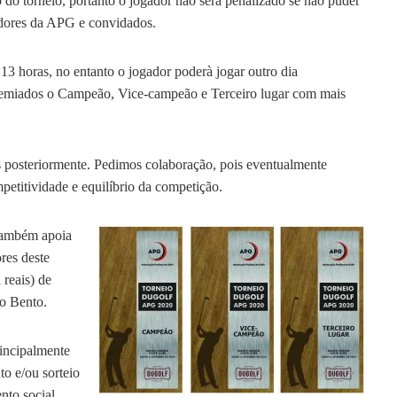
o do torneio, portanto o jogador não será penalizado se nao puder
adores da APG e convidados.
e 13 horas, no entanto o jogador poderà jogar outro dia
emiados o Campeão, Vice-campeão e Terceiro lugar com mais
dos posteriormente. Pedimos colaboração, pois eventualmente
petitividade e equilíbrio da competição.
também apoia
res deste
reais) de
ão Bento.
rincipalmente
o e/ou sorteio
nto social.