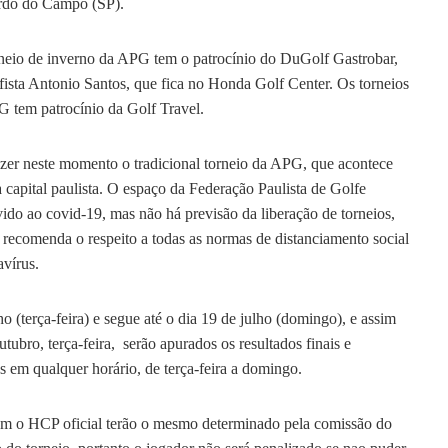
rdo do Campo (SP).
eio de inverno da APG tem o patrocínio do DuGolf Gastrobar,
fista Antonio Santos, que fica no Honda Golf Center. Os torneios
 tem patrocínio da Golf Travel.
fazer neste momento o tradicional torneio da APG, que acontece
 capital paulista. O espaço da Federação Paulista de Golfe
ido ao covid-19, mas não há previsão da liberação de torneios,
comenda o respeito a todas as normas de distanciamento social
vírus.
 (terça-feira) e segue até o dia 19 de julho (domingo), e assim
tubro, terça-feira, serão apurados os resultados finais e
s em qualquer horário, de terça-feira a domingo.
sem o HCP oficial terão o mesmo determinado pela comissão do