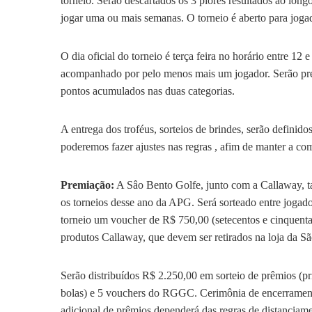
torneio. Serão descartados os 3 piores resultados ao long
jogar uma ou mais semanas. O torneio é aberto para jog
O dia oficial do torneio é terça feira no horário entre 12 
acompanhado por pelo menos mais um jogador. Serão pr
pontos acumulados nas duas categorias.
A entrega dos troféus, sorteios de brindes, serão defini
poderemos fazer ajustes nas regras , afim de manter a com
Premiação:
A Sâo Bento Golfe, junto com a Callaway, 
os torneios desse ano da APG. Será sorteado entre jogado
torneio um voucher de R$ 750,00 (setecentos e cinquenta 
produtos Callaway, que devem ser retirados na loja da S
Serão distribuídos R$ 2.250,00 em sorteio de prêmios (p
bolas) e 5 vouchers do RGGC. Cerimônia de encerrament
adicional de prêmios dependerá das regras de distanciame