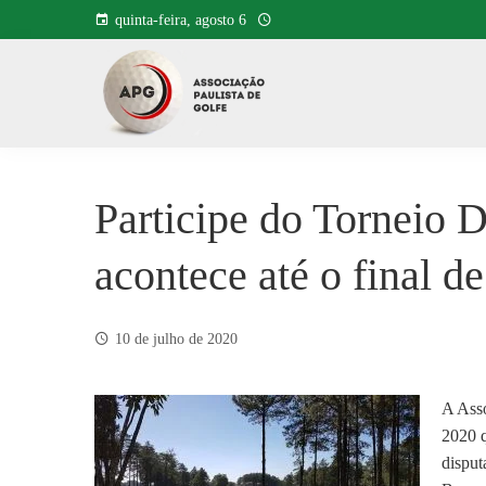
Pular
quinta-feira, agosto 6
para
o
conteúdo
Participe do Torneio
acontece até o final d
10 de julho de 2020
A Asso
2020 q
disput