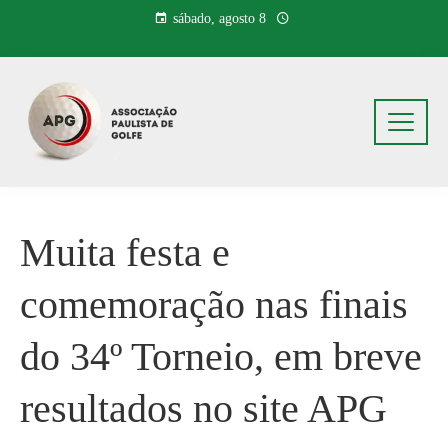
Pular
sábado, agosto 8
para
o
conteúdo
Muita festa e
comemoração nas finais
do 34º Torneio, em breve
resultados no site APG