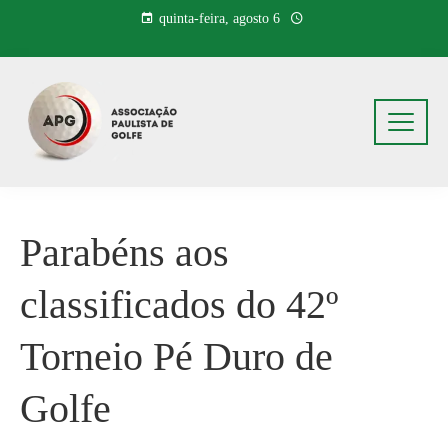
Pular
quinta-feira, agosto 6
para
o
conteúdo
Parabéns aos
classificados do 42º
Torneio Pé Duro de
Golfe